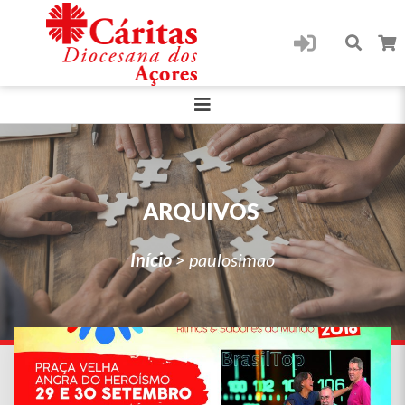
ARQUIVOS
Início
>
paulosimao