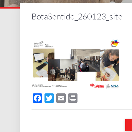
BotaSentido_260123_site
Facebook
Twitter
Email
Print