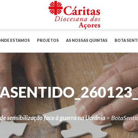
ONDE ESTAMOS
PROJETOS
AS NOSSAS QUINTAS
BOTA SENT
ASENTIDO_260123_
 de sensibilização face à guerra na Ucrânia
>
BotaSenti