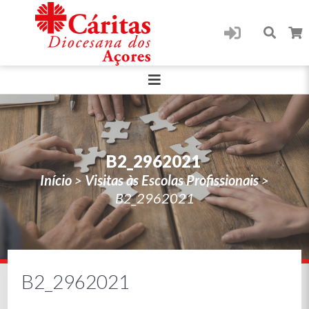
B2_2962021
Início
>
Visitas às Escolas Profissionais
>
B2_2962021
B2_2962021