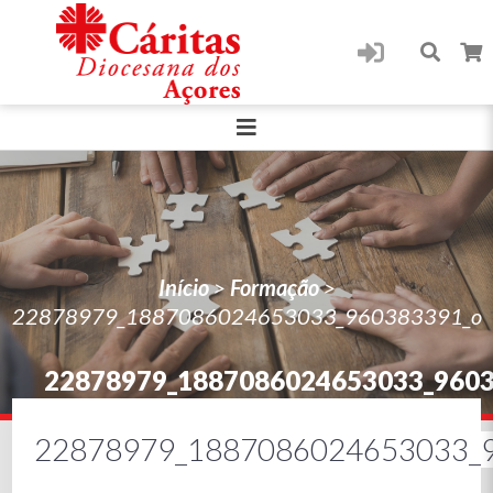
Início
>
Formação
>
22878979_1887086024653033_960383391_o
22878979_1887086024653033_960
22878979_1887086024653033_