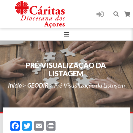
PRÉ-VISUALIZAÇÃO DA
LISTAGEM
Início
>
GEODIR
>
Pré-Visualização da Listagem
Facebook
Twitter
Email
Print