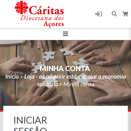
MINHA CONTA
Início
>
Loja - ao adquirir está a apoiar a economia
solidária
>
Minha conta
INICIAR