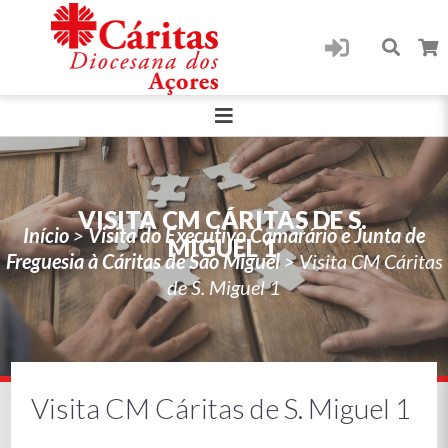
VISITA CM CÁRITAS DE S.
Início
>
Visita do Executivo Camarário e Junta de
MIGUEL 1
Freguesia à Cáritas de São Miguel
>
Visita CM Cáritas
de S. Miguel 1
Visita CM Cáritas de S. Miguel 1