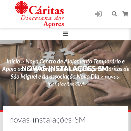
Início
>
Novo Centro de Alojamento Temporário e
NOVAS-INSTALAÇÕES-SM
Apoio aos Sem-Abrigo estará ao serviço da Cáritas de
São Miguel e da associação Novo Dia
>
novas-
instalações-SM
novas-instalações-SM