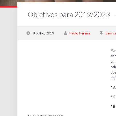
Objetivos para 2019/2023 – 
8 Julho, 2019
Paulo Pereira
Sem ca
Par
ano
em 
cal
dos
obj
* A
* R
* B
* Caixa de sugestões;