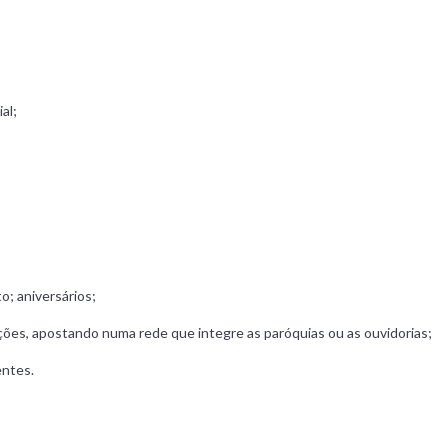
al;
o; aniversários;
ições, apostando numa rede que integre as paróquias ou as ouvidorias;
entes.