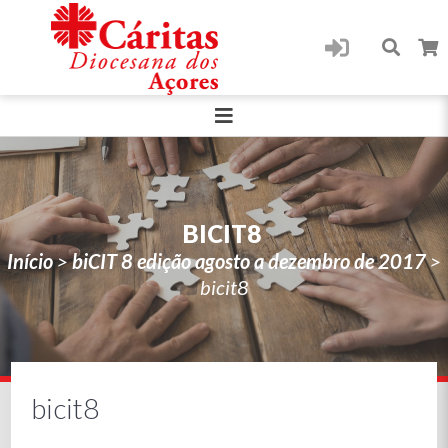
BICIT8
Início
>
biCIT 8 edição agosto a dezembro de 2017
>
bicit8
bicit8