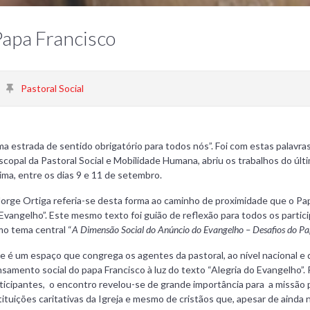
 Papa Francisco
Pastoral Social
a estrada de sentido obrigatório para todos nós”. Foi com estas palavra
scopal da Pastoral Social e Mobilidade Humana, abriu os trabalhos do úl
ima, entre os dias 9 e 11 de setembro.
Jorge Ortiga referia-se desta forma ao caminho de proximidade que o Pap
Evangelho”. Este mesmo texto foi guião de reflexão para todos os partic
o tema central “
A Dimensão Social do Anúncio do Evangelho – Desafios do Pa
e é um espaço que congrega os agentes da pastoral, ao nível nacional e 
samento social do papa Francisco à luz do texto “Alegria do Evangelho”. 
ticipantes, o encontro revelou-se de grande importância para a missão 
tituições caritativas da Igreja e mesmo de cristãos que, apesar de ain