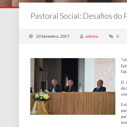
Pastoral Social: Desafios do
20 Setembro, 2017
admina
0
“Um
Epi
Fát
D. 
do 
com
Est
pen
par
ins